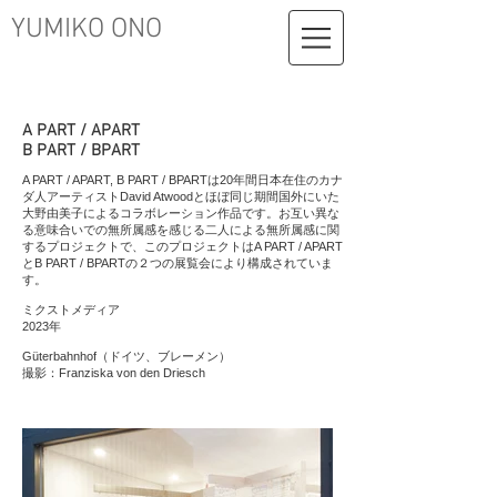
​YUMIKO ONO
A PART / APART
B PART / BPART
A PART / APART, B PART / BPARTは20年間日本在住のカナ
ダ人アーティストDavid Atwoodとほぼ同じ期間国外にいた
大野由美子によるコラボレーション作品です。お互い異な
る意味合いでの無所属感を感じる二人による無所属感に関
するプロジェクトで、このプロジェクトはA PART / APART
とB PART / BPARTの２つの展覧会により構成されていま
す。
ミクストメディア
2023年
Güterbahnhof（ドイツ、ブレーメン）
​撮影：Franziska von den Driesch