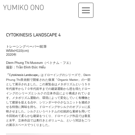
​YUMIKO ONO
CYTOKINESIS LANDSCAPE 4
トレーシングペーパー/鉛筆
W58xH110(cm)
2020年
Diem Phung Thi Museum（ベトナム・フエ）
撮影：Trần Đình Đức Hiếu
「Cytokinesis Landscape」
はドローイングのシリーズで、Diem
Phung Thi美術館で開催された個展「Organic Matter」の一部
として展示されました。この展覧会はメタボリズムという５０
年代後半から７０年代前半までの建築運動から想を得たドロー
イングのシリーズとシルクの立体作品により構成されていま
す。メタボリズム運動の、環境によって変化していく有機物と
して建築を捉える点や、シリンダーや小さなユニットを連続さ
せる特徴に興味を持ち、ドローイングやシルクのオブジェに反
映させました。シルクというベトナムの伝統的な素材を用いて
今回初めて柔らかな建築をつくり、ドローイング作品では垂直
と水平、立体作品では奥行きとボリューム、という対話を二つ
の展示スペースでつくりました。