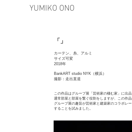
​YUMIKO ONO
「」
カーテン、糸、アルミ
サイズ可変
2018年
BankART studio NYK（横浜）
撮影：走出直道
この作品はグループ展「芸術家の棲む家」に出品
通常部屋と部屋を繋ぐ役割をしますが、この作品
グループ展の趣旨が芸術家と建築家のコラボレー
することを試みました。