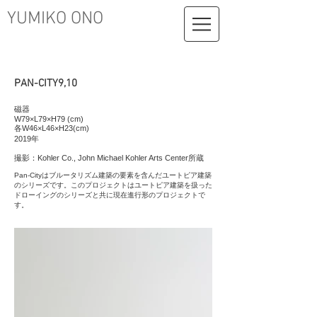
​YUMIKO ONO
PAN-CITY9,10
磁器
W79×L79×H79 (cm)
各W46×L46×H23(cm)
2019年
撮影：Kohler Co., John Michael Kohler Arts Center所蔵
Pan-Cityはブルータリズム建築の要素を含んだユートピア建築
のシリーズです。このプロジェクトはユートピア建築を扱った
ドローイングのシリーズと共に現在進行形のプロジェクトで
す。